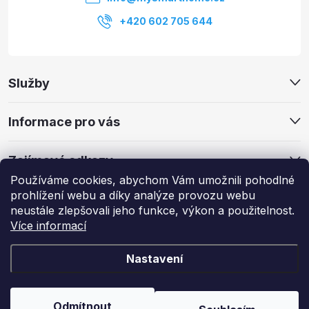
+420 602 705 644
Služby
Informace pro vás
Zajímavé odkazy
Používáme cookies, abychom Vám umožnili pohodlné
prohlížení webu a díky analýze provozu webu
neustále zlepšovali jeho funkce, výkon a použitelnost.
Více informací
Copyright 2026
My Smart Home
. Všechna práva vyhrazena.
Upravit
nastavení cookies
Nastavení
Vytvořil Shoptet
Odmítnout