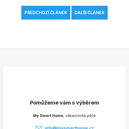
PŘEDCHOZÍ ČLÁNEK
DALŠÍ ČLÁNEK
Z
á
p
a
t
My Smart Home
í
info
@
mysmarthome.cz