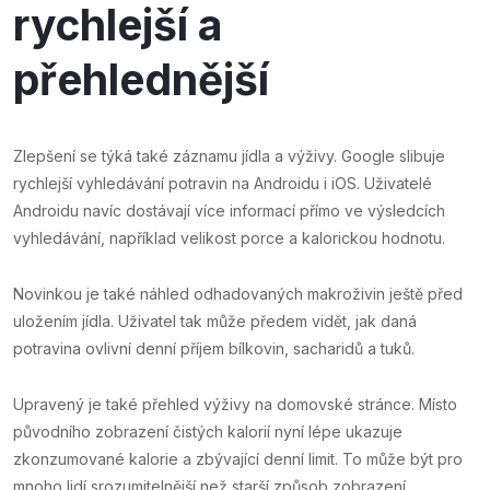
rychlejší a
přehlednější
Zlepšení se týká také záznamu jídla a výživy. Google slibuje
rychlejší vyhledávání potravin na Androidu i iOS. Uživatelé
Androidu navíc dostávají více informací přímo ve výsledcích
vyhledávání, například velikost porce a kalorickou hodnotu.
Novinkou je také náhled odhadovaných makroživin ještě před
uložením jídla. Uživatel tak může předem vidět, jak daná
potravina ovlivní denní příjem bílkovin, sacharidů a tuků.
Upravený je také přehled výživy na domovské stránce. Místo
původního zobrazení čistých kalorií nyní lépe ukazuje
zkonzumované kalorie a zbývající denní limit. To může být pro
mnoho lidí srozumitelnější než starší způsob zobrazení.