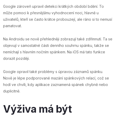
Google zároveň upravil detekci krátkých období bdění. To
může pomoci k přesnějšímu vyhodnocení noci, hlavně u
uživatelů, kteří se často krátce probouzejí, ale ráno si to nemusí
pamatovat.
Na Androidu se nově přehledněji zobrazují také zdřímnutí. Ta se
objevují v samostatné části denního souhrnu spánku, takže se
nemíchají s hlavním nočním spánkem. Na iOS má tato funkce
dorazit později.
Google opravil také problémy s úpravou záznamů spánku.
Nově je lépe podporované mazání spánkových relací, což se
hodí ve chvíli, kdy aplikace zaznamená spánek chybně nebo
duplicitně.
Výživa má být