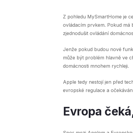
Z pohledu MySmartHome je celý 
ovládacím prvkem. Pokud má bý
zjednodušit ovládání domácnosti
Jenže pokud budou nové funkce
může být problém hlavně ve chv
domácnosti mnohem rychleji.
Apple tedy nestojí jen před te
evropské regulace a očekávání u
Evropa čeká,
Spor mezi Applem a Evropskou 