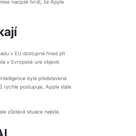
omise naopak tvrdí, že Apple
ají
Padu v EU dostupná hned při
a v Evropské unii objevit.
 Intelligence byla představena
ů rychle postupuje, Apple stále
le zůstává situace nejistá.
AI