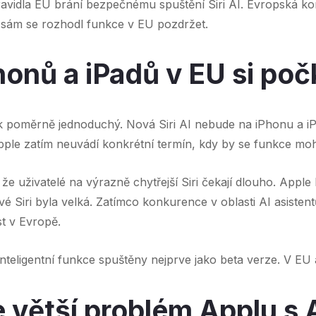
pravidla EU brání bezpečnému spuštění Siri AI. Evropská k
 sám se rozhodl funkce v EU pozdržet.
honů a iPadů v EU si počk
ek poměrně jednoduchý. Nová Siri AI nebude na iPhonu a i
ple zatím neuvádí konkrétní termín, kdy by se funkce mohl
že uživatelé na výrazně chytřejší Siri čekají dlouho. Apple
é Siri byla velká. Zatímco konkurence v oblasti AI asistent
st v Evropě.
inteligentní funkce spuštěny nejprve jako beta verze. V EU a
 větší problém Applu s 