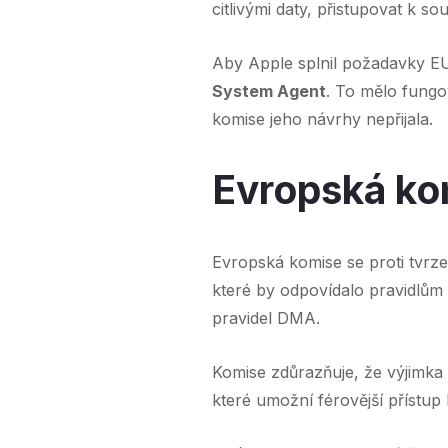
citlivými daty, přistupovat k s
Aby Apple splnil požadavky E
System Agent
. To mělo fungo
komise jeho návrhy nepřijala.
Evropská kom
Evropská komise se proti tvrzen
které by odpovídalo pravidlům 
pravidel DMA.
Komise zdůrazňuje, že výjimka 
které umožní férovější přístu