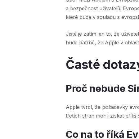
a bezpečnost uživatelů. Evrops
které bude v souladu s evropsk
Jisté je zatím jen to, že uživat
bude patrné, že Apple v oblasti
Časté dotazy
Proč nebude Si
Apple tvrdí, že požadavky evr
třetích stran mohli získat příliš
Co na to říká E