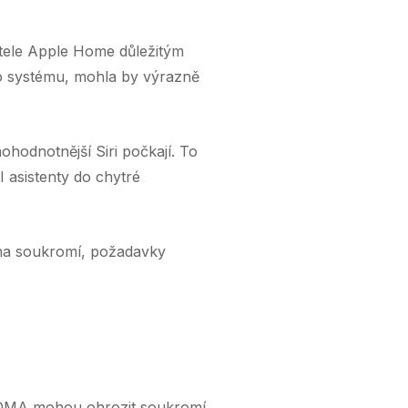
atele Apple Home důležitým
do systému, mohla by výrazně
odnotnější Siri počkají. To
 asistenty do chytré
z na soukromí, požadavky
a DMA mohou ohrozit soukromí