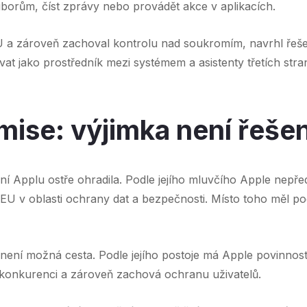
ouborům, číst zprávy nebo provádět akce v aplikacích.
U a zároveň zachoval kontrolu nad soukromím, navrhl řeš
vat jako prostředník mezi systémem a asistenty třetích str
ise: výjimka není řešen
í Applu ostře ohradila. Podle jejího mluvčího Apple nepředlo
EU v oblasti ochrany dat a bezpečnosti. Místo toho měl po
není možná cesta. Podle jejího postoje má Apple povinnost 
p konkurenci a zároveň zachová ochranu uživatelů.