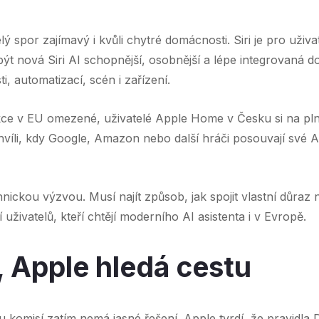
spor zajímavý i kvůli chytré domácnosti. Siri je pro uživ
t nová Siri AI schopnější, osobnější a lépe integrovaná 
, automatizací, scén i zařízení.
 v EU omezené, uživatelé Apple Home v Česku si na plnoh
íli, kdy Google, Amazon nebo další hráči posouvají své AI
chnickou výzvou. Musí najít způsob, jak spojit vlastní důra
živatelů, kteří chtějí moderního AI asistenta i v Evropě.
 Apple hledá cestu
komisí zatím nemá jasné řešení. Apple tvrdí, že pravidl