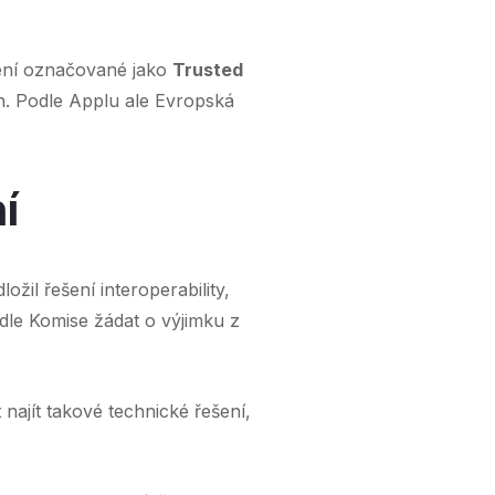
ení označované jako
Trusted
an. Podle Applu ale Evropská
í
žil řešení interoperability,
dle Komise žádat o výjimku z
najít takové technické řešení,