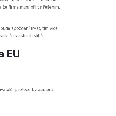
e firma musí přijít s řešením,
e bude zpoždění trvat, tím více
telů i vlastních slibů.
 a EU
telů, protože by asistenti