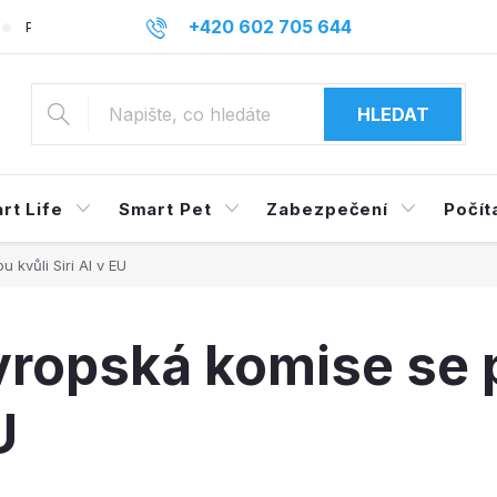
+420 602 705 644
Podmínky ochrany osobních údajů
Reklamace a odstoupení o
info@mysmarthome.cz
HLEDAT
rt Life
Smart Pet
Zabezpečení
Počít
 kvůli Siri AI v EU
vropská komise se p
U