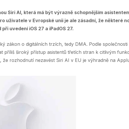
ou Siri AI, která má být výrazně schopnějším asistente
ro uživatele v Evropské unii je ale zásadní, že některé
 při uvedení iOS 27 a iPadOS 27.
ký zákon o digitálních trzích, tedy DMA. Podle společnost
 příliš široký přístup asistentů třetích stran k citlivým fu
í, že rozhodnutí nezavést Siri AI v EU je výhradně na Applu