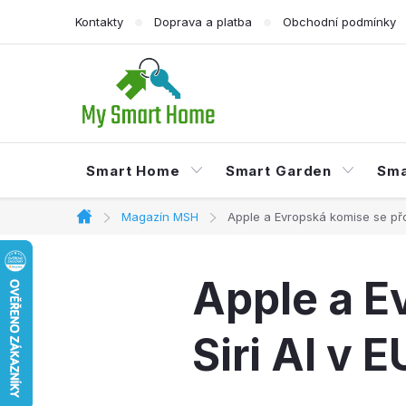
Přejít
Kontakty
Doprava a platba
Obchodní podmínky
na
obsah
Smart Home
Smart Garden
Sma
Magazín MSH
Apple a Evropská komise se přou
Domů
Apple a E
Siri AI v E