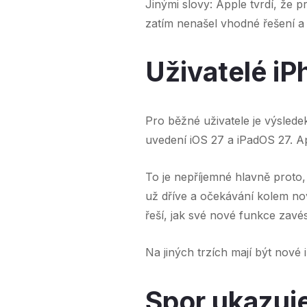
Jinými slovy: Apple tvrdí, že 
zatím nenašel vhodné řešení a
Uživatelé iP
Pro běžné uživatele je výsled
uvedení iOS 27 a iPadOS 27. Ap
To je nepříjemné hlavně proto, 
už dříve a očekávání kolem nov
řeší, jak své nové funkce zavé
Na jiných trzích mají být nové 
Spor ukazuje