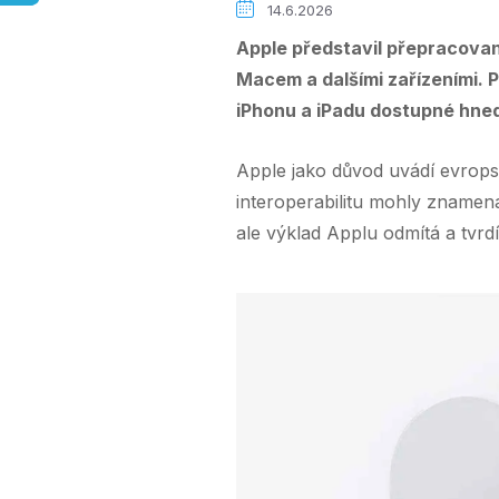
14.6.2026
Apple představil přepracovan
Macem a dalšími zařízeními. P
iPhonu a iPadu dostupné hned
Apple jako důvod uvádí evrops
interoperabilitu mohly znamenat
ale výklad Applu odmítá a tvrd