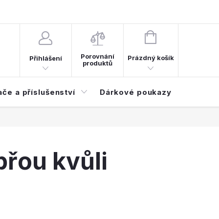
d smlouvy
Časté dotazy (FAQ)
NÁKUPNÍ
KOŠÍK
Porovnání
Prázdný košík
Přihlášení
produktů
ače a příslušenství
Dárkové poukazy
Elektroi
řou kvůli