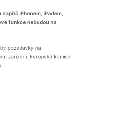
m napříč iPhonem, iPadem,
 nové funkce nebudou na
i by požadavky na
nkcím zařízení. Evropská komise
.