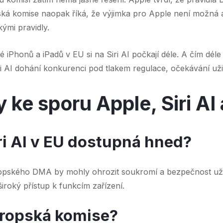
ká komise naopak říká, že výjimka pro Apple není možná a ž
ými pravidly.
elé iPhonů a iPadů v EU si na Siri AI počkají déle. A čím dél
 AI dohání konkurenci pod tlakem regulace, očekávání uživa
 ke sporu Apple, Siri AI
ri AI v EU dostupná hned?
opského DMA by mohly ohrozit soukromí a bezpečnost uživa
 široký přístup k funkcím zařízení.
vropská komise?