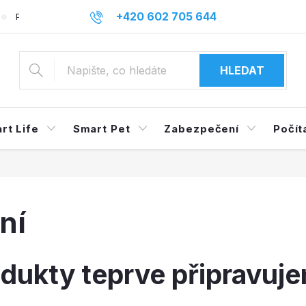
+420 602 705 644
Podmínky ochrany osobních údajů
Reklamace a odstoupení o
info@mysmarthome.cz
HLEDAT
rt Life
Smart Pet
Zabezpečení
Počít
ní
dukty teprve připravuj