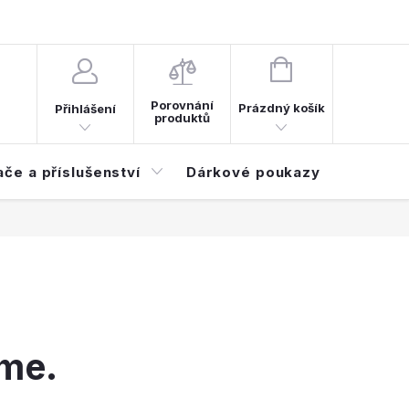
d smlouvy
Časté dotazy (FAQ)
NÁKUPNÍ
KOŠÍK
Porovnání
Prázdný košík
Přihlášení
produktů
ače a příslušenství
Dárkové poukazy
Elektroi
eme.