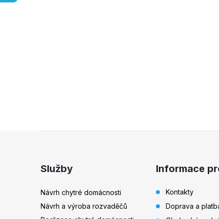
Z
á
Služby
Informace pr
p
Kontakty
Návrh chytré domácnosti
Návrh a výroba rozvaděčů
Doprava a platb
a