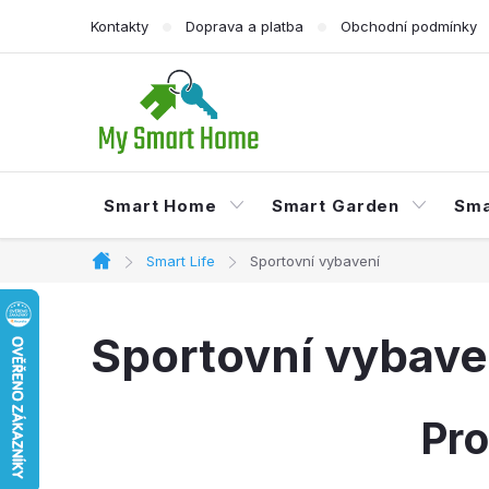
Přejít
Kontakty
Doprava a platba
Obchodní podmínky
na
obsah
Smart Home
Smart Garden
Sma
Smart Life
Sportovní vybavení
Domů
Sportovní vybave
Pro