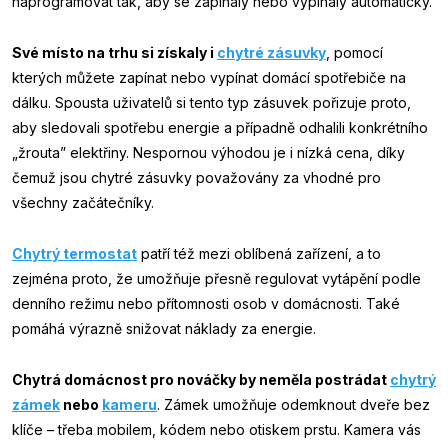
naprogramovat tak, aby se zapínaly nebo vypínaly automaticky.
Své místo na trhu si získaly i
chytré zásuvky
, pomocí
kterých můžete zapínat nebo vypínat domácí spotřebiče na
dálku. Spousta uživatelů si tento typ zásuvek pořizuje proto,
aby sledovali spotřebu energie a případně odhalili konkrétního
„žrouta” elektřiny. Nespornou výhodou je i nízká cena, díky
čemuž jsou chytré zásuvky považovány za vhodné pro
všechny začátečníky.
Chytrý termostat
patří též mezi oblíbená zařízení, a to
zejména proto, že umožňuje přesně regulovat vytápění podle
denního režimu nebo přítomnosti osob v domácnosti. Také
pomáhá výrazně snižovat náklady za energie.
Chytrá domácnost pro nováčky by neměla postrádat
chytrý
zámek
nebo
kameru
. Zámek umožňuje odemknout dveře bez
klíče – třeba mobilem, kódem nebo otiskem prstu. Kamera vás