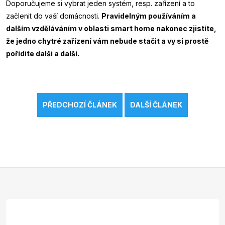
Doporučujeme si vybrat jeden systém, resp. zařízení a to
začlenit do vaší domácnosti.
Pravidelným používáním a
dalším vzděláváním v oblasti smart home nakonec zjistíte,
že jedno chytré zařízení vám nebude stačit a vy si prostě
pořídíte další a další.
PŘEDCHOZÍ ČLÁNEK
DALŠÍ ČLÁNEK
Z
á