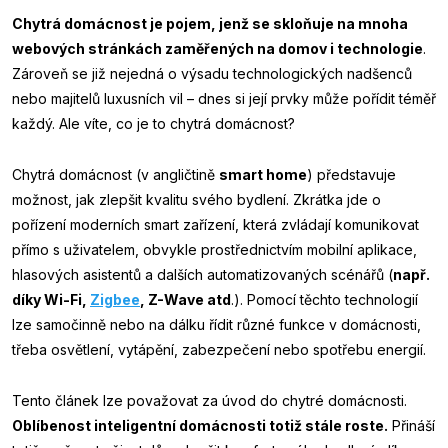
Chytrá domácnost je pojem, jenž se skloňuje na mnoha
webových stránkách zaměřených na domov i technologie
.
Zároveň se již nejedná o výsadu technologických nadšenců
nebo majitelů luxusních vil – dnes si její prvky může pořídit téměř
každý. Ale víte, co je to chytrá domácnost?
Chytrá domácnost (v angličtině
smart home
) představuje
možnost, jak zlepšit kvalitu svého bydlení. Zkrátka jde o
pořízení moderních smart zařízení, která zvládají komunikovat
přímo s uživatelem, obvykle prostřednictvím mobilní aplikace,
hlasových asistentů a dalších automatizovaných scénářů (
např.
díky Wi-Fi,
Zigbee
, Z-Wave atd
.). Pomocí těchto technologií
lze samočinně nebo na dálku řídit různé funkce v domácnosti,
třeba osvětlení, vytápění, zabezpečení nebo spotřebu energií.
Tento článek lze považovat za úvod do chytré domácnosti.
Oblíbenost inteligentní domácnosti totiž stále roste.
Přináší