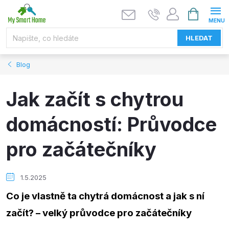
Přejít
NÁKUPNÍ
KOŠÍK
na
obsah
HLEDAT
Blog
Jak začít s chytrou
domácností: Průvodce
pro začátečníky
1.5.2025
Co je vlastně ta chytrá domácnost a jak s ní
začít? – velký průvodce pro začátečníky