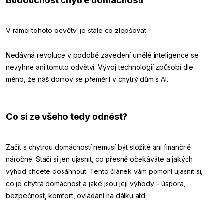
Budoucnost chytré domácnosti
V rámci tohoto odvětví je stále co zlepšovat.
Nedávná revoluce v podobě zavedení umělé inteligence se
nevyhne ani tomuto odvětví. Vývoj technologií způsobí dle
mého, že náš domov se přemění v chytrý dům s AI.
Co si ze všeho tedy odnést?
Začít s chytrou domácností nemusí být složité ani finančně
náročné. Stačí si jen ujasnit, co přesně očekáváte a jakých
výhod chcete dosáhnout. Tento článek vám pomohl ujasnit si,
co je chytrá domácnost a jaké jsou její výhody – úspora,
bezpečnost, komfort, ovládání na dálku atd.