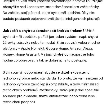
Jestliže se vám tento koncept novodobého domova líbí, zřejmě
přemýšlíte nad konceptem smart domácnosti pro začátečníky.
Na začátku stojí pár rad, které byste měli dodržet. Díky nim
budete postupně objevovat svět těchto inteligentních přístrojů.
Jak začít s chytrou domácností krok za krokem?
Určitě
byste si měli zpočátku pořídit jen jeden systém – např. chytré
žárovky, zásuvky nebo termostat. S tím souvisí i volba vhodné
platformy – Apple HomeKit, Google Home, Amazon Alexa,
Homey, Home Assistant. V rámci chytré domácnosti je toho
hodně co objevovat, a tak je dobré jít na to postupně.
S tím souvisí i doporučení, abyste se drželi ekosystému
jednoho výrobce nebo standardu. To proto, že vám zařízení od
jednoho výrobce zajistí lepší kompatibilitu, a tedy minimalizaci
technických problémů, možnost využívání jen jedné speciální
aplikace pro ovládání, snazší automatizaci nebo třeba lepší
technickou podporu.