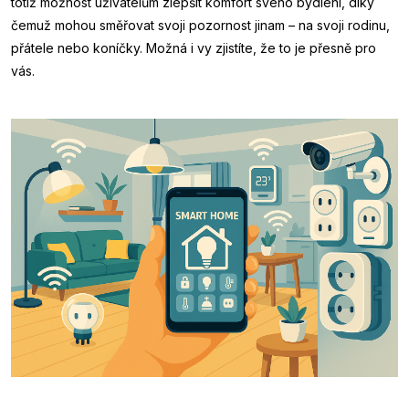
totiž možnost uživatelům zlepšit komfort svého bydlení, díky
čemuž mohou směřovat svoji pozornost jinam – na svoji rodinu,
přátele nebo koníčky. Možná i vy zjistíte, že to je přesně pro
vás.